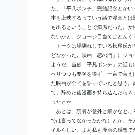
た。「平凡ポンチ」完結記念とかい
本を上映するっていう話で漫画とは
も出るということで満席だった。女
ないかと。ジョージ目当てはどんく
トーク
は場馴れしている松尾氏が
どなかった。映画「
恋の門
」にジョ
ようだ。当然「平凡ポンチ」の話も
べりつつも要領を得ず、一言で言え
た映画が全てを語っていたと思う。
て、辞めた後漫画を持ち込んだらＡ
ったとか。
あとは、読者が意外と細かなところ
では言ってなかったかな）とか。そ
イルらしい。まあ私も漫画の感想で