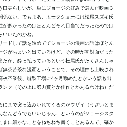
う口実らしいが、単にジョージの好みで選んだ映画３
関係ない。でもまあ、
トークショー
には
松尾スズキ
氏
性が多かったのはほとんどそれ目当てだったためでは
らいいたのかね。
リードして話を進めててジョージの漫画の話はほとん
ージがちょいと出ているけど、その時が初対面だった
出たが、酔っ払っているという松尾氏がたくさんしゃ
ば無茶苦茶な漫画ということで、その理由も上映され
高校卒業後、縫製工場に4ヶ月勤めたとかいう話も出
ランク（その上に努力賞とか佳作とかあるわけね）だ
にまで突っ込みいれてくるのがウザイ（うざいとま
んなんどうでもいいじゃん、というのがジョージスタ
たまに細かなことをねちねち書くことあるんで、確か