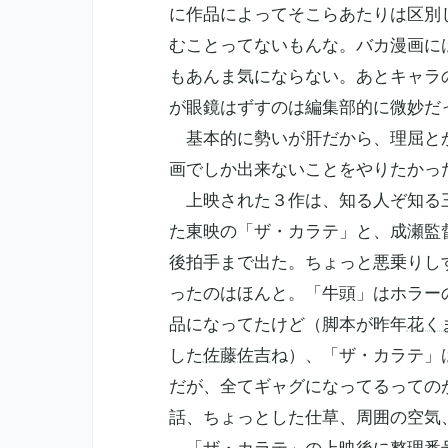
に作品によってそこらあたりは区別
むことってないもんな。バカ漫画に
もあんま気にならない。あとキャラ
が眼鏡はずすのは編集部的に微妙だ
基本的に勢いが肝だから、理屈とか
画でしか出来ないことをやりたかっ
上映された３作は、知る人ぞ知る三
た
東映
の「ザ・カラテ」と、成瀬監
後拍手まで出た。ちょっと悪乗りし
ったのはほんと。「牛頭」はホラー
品になってたけど（脚本が昨年
花く
した
佐藤佐吉
ね）、「ザ・カラテ」
だが、全てギャグになってるっての
話、ちょっとした仕草、周囲の空気