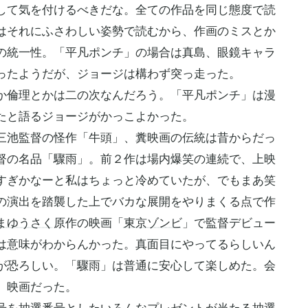
して気を付けるべきだな。全ての作品を同じ態度で読
はそれにふさわしい姿勢で読むから、作画のミスとか
の統一性。「平凡ポンチ」の場合は真島、眼鏡キャラ
ったようだが、ジョージは構わず突っ走った。
倫理とかは二の次なんだろう。「平凡ポンチ」は漫
たと語るジョージがかっこよかった。
池監督の怪作「牛頭」、糞映画の伝統は昔からだっ
督の名品「驟雨」。前２作は場内爆笑の連続で、上映
すぎかなーと私はちょっと冷めていたが、でもまあ笑
の演出を踏襲した上でバカな展開をやりまくる点で作
まゆうさく
原作の映画「
東京ゾンビ
」で監督デビュー
は意味がわからんかった。真面目にやってるらしいん
が恐ろしい。「驟雨」は普通に安心して楽しめた。会
、映画だった。